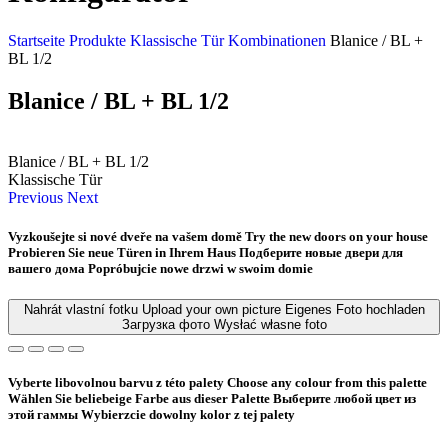
Startseite
Produkte
Klassische Tür
Kombinationen
Blanice / BL +
BL 1/2
Blanice / BL + BL 1/2
Blanice / BL + BL 1/2
Klassische Tür
Previous
Next
Vyzkoušejte si nové dveře na vašem domě
Try the new doors on your house
Probieren Sie neue Türen in Ihrem Haus
Подберите новые двери для
вашего дома
Popróbujcie nowe drzwi w swoim domie
Nahrát vlastní fotku
Upload your own picture
Eigenes Foto hochladen
Загрузка фото
Wysłać własne foto
Vyberte libovolnou barvu z této palety
Choose any colour from this palette
Wählen Sie beliebeige Farbe aus dieser Palette
Bыберите любой цвет из
этой гаммы
Wybierzcie dowolny kolor z tej palety