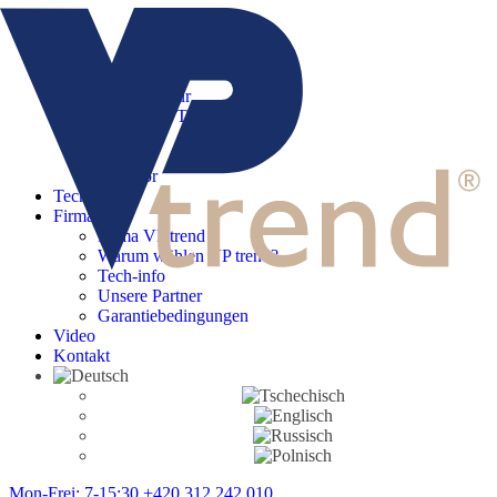
Menu
Start
Produkte
Moderne Tür
Klassische Tür
Serie 800
Creative
Zubehör
Tech-info
Firma
Firma VP trend
Warum wählen VP trend?
Tech-info
Unsere Partner
Garantiebedingungen
Video
Kontakt
Mon-Frei: 7-15:30
+420 312 242 010