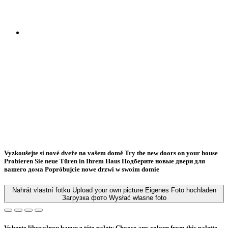
Vyzkoušejte si nové dveře na vašem domě
Try the new doors on your house
Probieren Sie neue Türen in Ihrem Haus
Подберите новые двери для
вашего дома
Popróbujcie nowe drzwi w swoim domie
Nahrát vlastní fotku
Upload your own picture
Eigenes Foto hochladen
Загрузка фото
Wysłać własne foto
Vyberte libovolnou barvu z této palety
Choose any colour from this palette