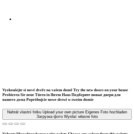
Vyzkoušejte si nové dveře na vašem domě
Try the new doors on your house
Probieren Sie neue Türen in Ihrem Haus
Подберите новые двери для
вашего дома
Popróbujcie nowe drzwi w swoim domie
Nahrát vlastní fotku
Upload your own picture
Eigenes Foto hochladen
Загрузка фото
Wysłać własne foto
Vyberte libovolnou barvu z této palety
Choose any colour from this palette