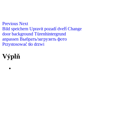
Previous
Next
Bild speichern
Upravit pozadí dveří
Change
door background
Türenhintergrund
anpassen
Выбрать/загрузить фото
Przystosować tło drzwi
Výplň