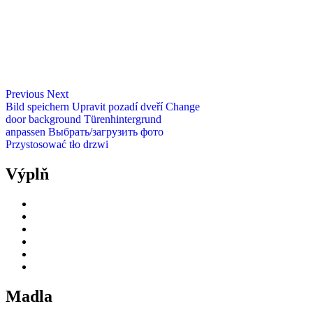
Previous
Next
Bild speichern
Upravit pozadí dveří
Change
door background
Türenhintergrund
anpassen
Выбрать/загрузить фото
Przystosować tło drzwi
Výplň
Madla