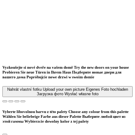
Vyzkoušejte si nové dveře na vašem domě
Try the new doors on your house
Probieren Sie neue Türen in Ihrem Haus
Подберите новые двери для
вашего дома
Popróbujcie nowe drzwi w swoim domie
Nahrát vlastní fotku
Upload your own picture
Eigenes Foto hochladen
Загрузка фото
Wysłać własne foto
Vyberte libovolnou barvu z této palety
Choose any colour from this palette
Wählen Sie beliebeige Farbe aus dieser Palette
Bыберите любой цвет из
этой гаммы
Wybierzcie dowolny kolor z tej palety