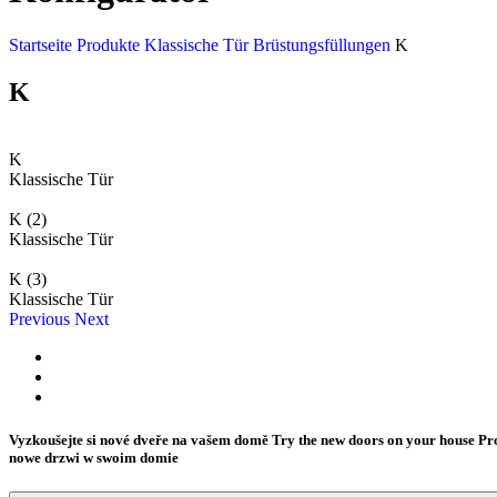
Startseite
Produkte
Klassische Tür
Brüstungsfüllungen
K
K
K
Klassische Tür
K (2)
Klassische Tür
K (3)
Klassische Tür
Previous
Next
Vyzkoušejte si nové dveře na vašem domě
Try the new doors on your house
Pr
nowe drzwi w swoim domie