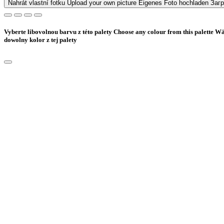
Nahrát vlastní fotku
Upload your own picture
Eigenes Foto hochladen
Заг
Vyberte libovolnou barvu z této palety
Choose any colour from this palette
Wäh
dowolny kolor z tej palety