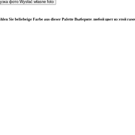
рузка фото
Wysłać własne foto
len Sie beliebeige Farbe aus dieser Palette
Bыберите любой цвет из этой га