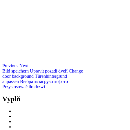
Previous
Next
Bild speichern
Upravit pozadí dveří
Change
door background
Türenhintergrund
anpassen
Выбрать/загрузить фото
Przystosować tło drzwi
Výplň