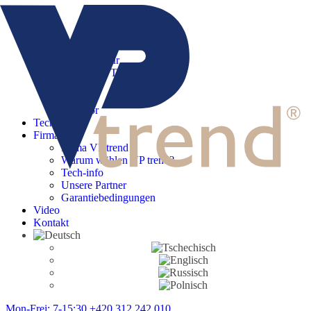
Menu
Start
Produkte
Moderne Tür
Klassische Tür
Serie 800
Creative
Zubehör
Tech-info
Firma
Firma VP trend
Warum wählen VP trend?
Tech-info
Unsere Partner
Garantiebedingungen
Video
Kontakt
Mon-Frei: 7-15:30
+420 312 242 010