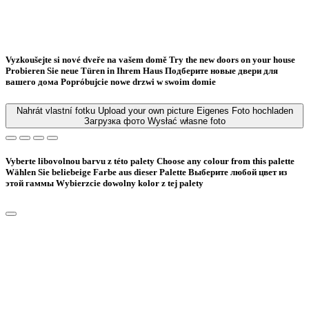
Vyzkoušejte si nové dveře na vašem domě
Try the new doors on your house
Probieren Sie neue Türen in Ihrem Haus
Подберите новые двери для
вашего дома
Popróbujcie nowe drzwi w swoim domie
Nahrát vlastní fotku
Upload your own picture
Eigenes Foto hochladen
Загрузка фото
Wysłać własne foto
Vyberte libovolnou barvu z této palety
Choose any colour from this palette
Wählen Sie beliebeige Farbe aus dieser Palette
Bыберите любой цвет из
этой гаммы
Wybierzcie dowolny kolor z tej palety