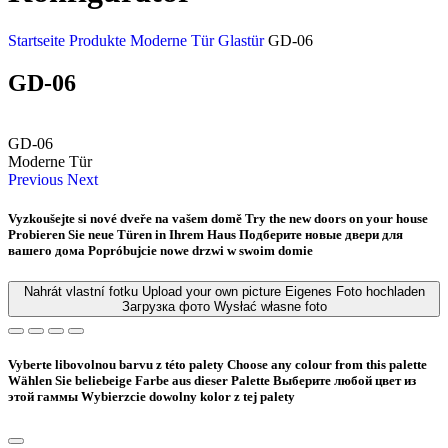
Startseite
Produkte
Moderne Tür
Glastür
GD-06
GD-06
GD-06
Moderne Tür
Previous
Next
Vyzkoušejte si nové dveře na vašem domě
Try the new doors on your house
Probieren Sie neue Türen in Ihrem Haus
Подберите новые двери для
вашего дома
Popróbujcie nowe drzwi w swoim domie
Nahrát vlastní fotku
Upload your own picture
Eigenes Foto hochladen
Загрузка фото
Wysłać własne foto
Vyberte libovolnou barvu z této palety
Choose any colour from this palette
Wählen Sie beliebeige Farbe aus dieser Palette
Bыберите любой цвет из
этой гаммы
Wybierzcie dowolny kolor z tej palety