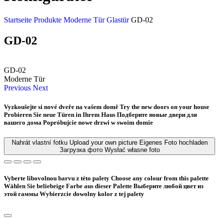
Startseite
Produkte
Moderne Tür
Glastür
GD-02
GD-02
GD-02
Moderne Tür
Previous
Next
Vyzkoušejte si nové dveře na vašem domě
Try the new doors on your house
Probieren Sie neue Türen in Ihrem Haus
Подберите новые двери для
вашего дома
Popróbujcie nowe drzwi w swoim domie
Nahrát vlastní fotku
Upload your own picture
Eigenes Foto hochladen
Загрузка фото
Wysłać własne foto
Vyberte libovolnou barvu z této palety
Choose any colour from this palette
Wählen Sie beliebeige Farbe aus dieser Palette
Bыберите любой цвет из
этой гаммы
Wybierzcie dowolny kolor z tej palety