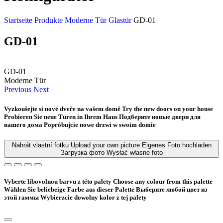
Startseite
Produkte
Moderne Tür
Glastür
GD-01
GD-01
GD-01
Moderne Tür
Previous
Next
Vyzkoušejte si nové dveře na vašem domě
Try the new doors on your house
Probieren Sie neue Türen in Ihrem Haus
Подберите новые двери для
вашего дома
Popróbujcie nowe drzwi w swoim domie
Nahrát vlastní fotku
Upload your own picture
Eigenes Foto hochladen
Загрузка фото
Wysłać własne foto
Vyberte libovolnou barvu z této palety
Choose any colour from this palette
Wählen Sie beliebeige Farbe aus dieser Palette
Bыберите любой цвет из
этой гаммы
Wybierzcie dowolny kolor z tej palety