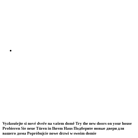
Vyzkoušejte si nové dveře na vašem domě
Try the new doors on your house
Probieren Sie neue Türen in Ihrem Haus
Подберите новые двери для
вашего дома
Popróbujcie nowe drzwi w swoim domie