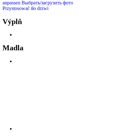
anpassen
Выбрать/загрузить фото
Przystosować tło drzwi
Výplň
Madla