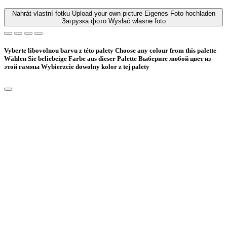
Nahrát vlastní fotku
Upload your own picture
Eigenes Foto hochladen
Загрузка фото
Wysłać własne foto
Vyberte libovolnou barvu z této palety
Choose any colour from this palette
Wählen Sie beliebeige Farbe aus dieser Palette
Bыберите любой цвет из
этой гаммы
Wybierzcie dowolny kolor z tej palety