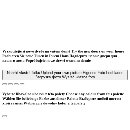
Vyzkoušejte si nové dveře na vašem domě
Try the new doors on your house
Probieren Sie neue Türen in Ihrem Haus
Подберите новые двери для
вашего дома
Popróbujcie nowe drzwi w swoim domie
Nahrát vlastní fotku
Upload your own picture
Eigenes Foto hochladen
Загрузка фото
Wysłać własne foto
Vyberte libovolnou barvu z této palety
Choose any colour from this palette
Wählen Sie beliebeige Farbe aus dieser Palette
Bыберите любой цвет из
этой гаммы
Wybierzcie dowolny kolor z tej palety