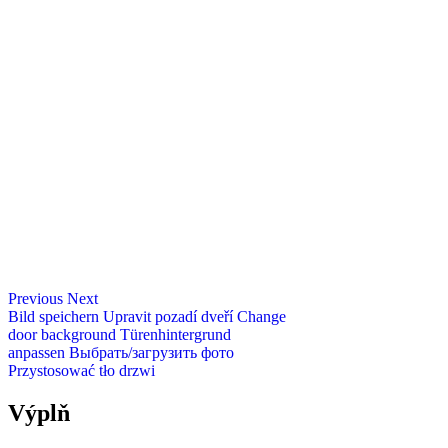
Previous
Next
Bild speichern
Upravit pozadí dveří
Change
door background
Türenhintergrund
anpassen
Выбрать/загрузить фото
Przystosować tło drzwi
Výplň