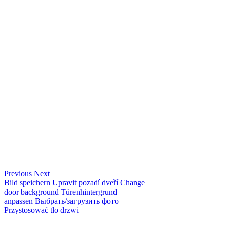
Previous
Next
Bild speichern
Upravit pozadí dveří
Change
door background
Türenhintergrund
anpassen
Выбрать/загрузить фото
Przystosować tło drzwi