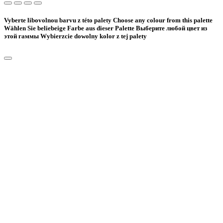
Vyberte libovolnou barvu z této palety
Choose any colour from this palette
Wählen Sie beliebeige Farbe aus dieser Palette
Bыберите любой цвет из
этой гаммы
Wybierzcie dowolny kolor z tej palety