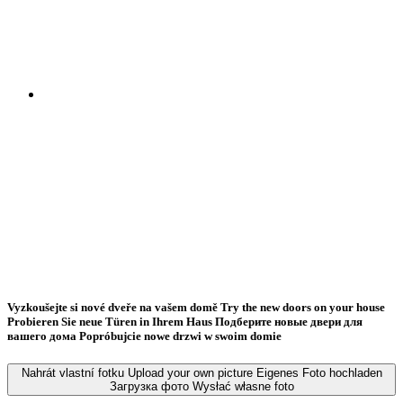
Vyzkoušejte si nové dveře na vašem domě
Try the new doors on your house
Probieren Sie neue Türen in Ihrem Haus
Подберите новые двери для
вашего дома
Popróbujcie nowe drzwi w swoim domie
Nahrát vlastní fotku
Upload your own picture
Eigenes Foto hochladen
Загрузка фото
Wysłać własne foto