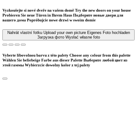
Vyzkoušejte si nové dveře na vašem domě
Try the new doors on your house
Probieren Sie neue Türen in Ihrem Haus
Подберите новые двери для
вашего дома
Popróbujcie nowe drzwi w swoim domie
Nahrát vlastní fotku
Upload your own picture
Eigenes Foto hochladen
Загрузка фото
Wysłać własne foto
Vyberte libovolnou barvu z této palety
Choose any colour from this palette
Wählen Sie beliebeige Farbe aus dieser Palette
Bыберите любой цвет из
этой гаммы
Wybierzcie dowolny kolor z tej palety