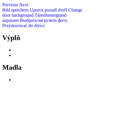
Previous
Next
Bild speichern
Upravit pozadí dveří
Change
door background
Türenhintergrund
anpassen
Выбрать/загрузить фото
Przystosować tło drzwi
Výplň
Madla