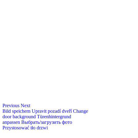
Previous
Next
Bild speichern
Upravit pozadí dveří
Change
door background
Türenhintergrund
anpassen
Выбрать/загрузить фото
Przystosować tło drzwi