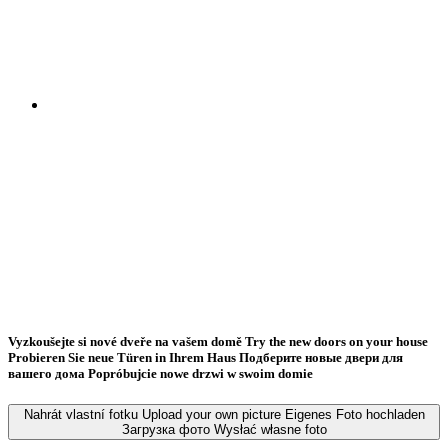
Vyzkoušejte si nové dveře na vašem domě
Try the new doors on your house
Probieren Sie neue Türen in Ihrem Haus
Подберите новые двери для
вашего дома
Popróbujcie nowe drzwi w swoim domie
Nahrát vlastní fotku
Upload your own picture
Eigenes Foto hochladen
Загрузка фото
Wysłać własne foto