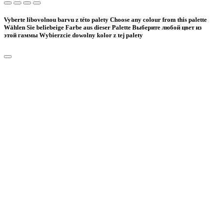
Vyberte libovolnou barvu z této palety
Choose any colour from this palette
Wählen Sie beliebeige Farbe aus dieser Palette
Bыберите любой цвет из
этой гаммы
Wybierzcie dowolny kolor z tej palety