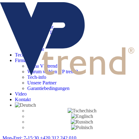
Menu
Start
Produkte
Moderne Tür
Klassische Tür
Serie 800
Creative
Zubehör
Tech-info
Firma
Firma VP trend
Warum wählen VP trend?
Tech-info
Unsere Partner
Garantiebedingungen
Video
Kontakt
Mon-Frei: 7-15:30
+420 312 242 010